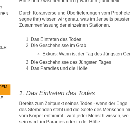
Hölle und Zwischenbereich ("Barzach") unterteilt.
?
Durch Koranverse und Überlieferungen vom Prophet
UREN
segne ihn) wissen wir genau, was im Jenseits passiert.
Zusammenfassung der einzelnen Stationen.
Das Eintreten des Todes
Die Geschehnisse im Grab
DER
Exkurs: Wann ist der Tag des Jüngsten Ger
Die Geschehnisse des Jüngsten Tages
Das Paradies und die Hölle
 DEM
1. Das Eintreten des Todes
GE
Bereits zum Zeitpunkt seines Todes - wenn der Enge
des Sterbenden steht und die Seele des Menschen mit
vom Körper entnimmt - wird jeder Mensch wissen, wo s
sein wird: im Paradies oder in der Hölle.