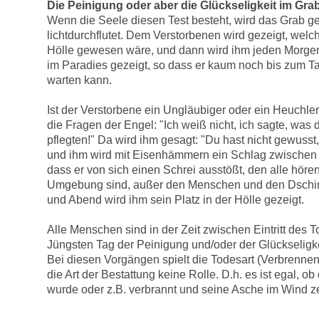
Die Peinigung oder aber die Glückseligkeit im Gra
Wenn die Seele diesen Test besteht, wird das Grab g
lichtdurchflutet. Dem Verstorbenen wird gezeigt, welch
Hölle gewesen wäre, und dann wird ihm jeden Morgen
im Paradies gezeigt, so dass er kaum noch bis zum T
warten kann.
Ist der Verstorbene ein Ungläubiger oder ein Heuchler,
die Fragen der Engel: "Ich weiß nicht, ich sagte, wa
pflegten!" Da wird ihm gesagt: "Du hast nicht gewusst, 
und ihm wird mit Eisenhämmern ein Schlag zwischen 
dass er von sich einen Schrei ausstößt, den alle hören,
Umgebung sind, außer den Menschen und den Dschi
und Abend wird ihm sein Platz in der Hölle gezeigt.
Alle Menschen sind in der Zeit zwischen Eintritt des
Jüngsten Tag der Peinigung und/oder der Glückseligke
Bei diesen Vorgängen spielt die Todesart (Verbrennen,
die Art der Bestattung keine Rolle. D.h. es ist egal, o
wurde oder z.B. verbrannt und seine Asche im Wind ze