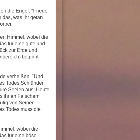
gen die Engel: "Friede
ür das, was ihr getan
örper.
eben Himmel, wobei die
das für eine gute und
ück zur Erde und
nbereich) beginnt.
nde verheißen: "Und
des Todes Schlünden
eure Seelen aus! Heute
as ihr an Falschem
ütig von Seinen
des Todes muss die
Himmel, wobei die
das für eine böse