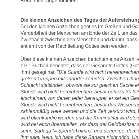
Reue mehr angenommen.
Die kleinen Anzeichen des Tages der Auferstehun
Bei den kleinen Anzeichen geht es im Großen und G
Verderbtheit der Menschen am Ende der Zeit, um das 
Zwietracht zwischen den Menschen und darum, dass 
entfernt von der Rechtleitung Gottes sein werden.
Über diese kleinen Anzeichen berichten eine Anzahl 
z.B.: Buchari berichtet, dass der Gesandte Gottes (Go
ihm) gesagt hat:
"Die Stunde wird nicht hereinbrechen
großen Gruppen miteinander kämpfen. Zwischen ihne
Schlacht stattfinden, obwohl sie zur gleichen Sache e
Stunde wird nicht hereinbrechen, bevor nahezu 30 fa
erscheinen, von denen jeder behauptet, er sei ein Ge
Stunde wird nicht hereinbrechen, bevor das Wissen au
zahlenmäßig viele werden und die Zeit verkürzt wird.
wird offenkundig werden und die Kriminalität wird st
wird bei euch überquellen, bis dass der Geldbesitzer
seine Sadaqa (= Spende) nimmt, und derjenige, dem e
ihm sagt: Nein, ich habe diese Sadaqa nicht nötig. 