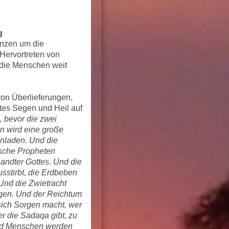
g
anzen um die
Hervortreten von
die Menschen weit
von Überlieferungen,
ttes Segen und Heil auf
, bevor die zwei
n wird eine große
inladen. Und die
lsche Propheten
sandter Gottes. Und die
sstirbt, die Erdbeben
 Und die Zwietracht
eigen. Und der Reichtum
 sich Sorgen macht, wer
r die Sadaqa gibt, zu
Und Menschen werden