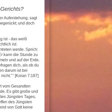
 Gerichts?
r Auferstehung, sagt
hegerückt; und doch
 ist - das weiß
tlich ist:
ntreten werde. Sprich:
Er kann die Stunde zu
meln und auf der Erde.
efragen dich, als ob du
n darum ist bei
icht."" [Koran 7:187]
ert vom Gesandten
rde. Es gibt große und
 des Jüngsten Tages,
effen des Jüngsten
wird von Gott keine