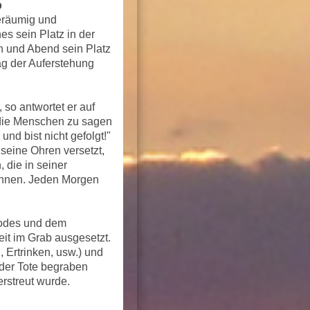
b
eräumig und
es sein Platz in der
 und Abend sein Platz
ag der Auferstehung
 so antwortet er auf
s die Menschen zu sagen
und bist nicht gefolgt!"
seine Ohren versetzt,
 die in seiner
nnen. Jeden Morgen
 Todes und dem
it im Grab ausgesetzt.
 Ertrinken, usw.) und
b der Tote begraben
rstreut wurde.