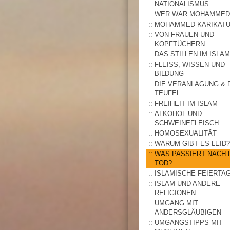
NATIONALISMUS
WER WAR MOHAMMED
MOHAMMED-KARIKAT
VON FRAUEN UND
KOPFTÜCHERN
DAS STILLEN IM ISLAM
FLEISS, WISSEN UND B
ILDUNG
DIE VERANLAGUNG & 
TEUFEL
FREIHEIT IM ISLAM
ALKOHOL UND
SCHWEINEFLEISCH
HOMOSEXUALITÄT
WARUM GIBT ES LEID?
WAS PASSIERT NACH
TOD?
ISLAMISCHE FEIERTA
ISLAM UND ANDERE
RELIGIONEN
UMGANG MIT
ANDERSGLÄUBIGEN
UMGANGSTIPPS MIT