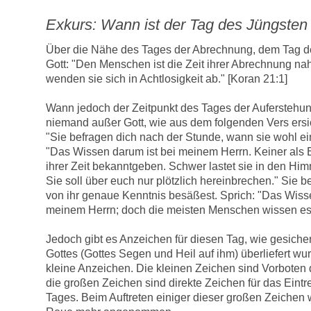
Exkurs: Wann ist der Tag des Jüngsten
Über die Nähe des Tages der Abrechnung, dem Tag de
Gott: "Den Menschen ist die Zeit ihrer Abrechnung na
wenden sie sich in Achtlosigkeit ab." [Koran 21:1]
Wann jedoch der Zeitpunkt des Tages der Auferstehung
niemand außer Gott, wie aus dem folgenden Vers ersich
"Sie befragen dich nach der Stunde, wann sie wohl ei
"Das Wissen darum ist bei meinem Herrn. Keiner als 
ihrer Zeit bekanntgeben. Schwer lastet sie in den Him
Sie soll über euch nur plötzlich hereinbrechen." Sie b
von ihr genaue Kenntnis besäßest. Sprich: "Das Wisse
meinem Herrn; doch die meisten Menschen wissen es n
Jedoch gibt es Anzeichen für diesen Tag, wie gesich
Gottes (Gottes Segen und Heil auf ihm) überliefert wu
kleine Anzeichen. Die kleinen Zeichen sind Vorboten
die großen Zeichen sind direkte Zeichen für das Eintr
Tages. Beim Auftreten einiger dieser großen Zeichen 