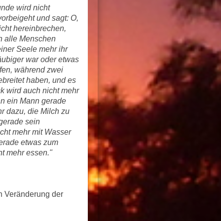
de wird nicht
orbeigeht und sagt: O,
icht hereinbrechen,
n alle Menschen
iner Seele mehr ihr
äubiger war oder etwas
ffen, während zwei
breitet haben, und es
k wird auch nicht mehr
nn ein Mann gerade
r dazu, die Milch zu
 gerade sein
icht mehr mit Wasser
 gerade etwas zum
ht mehr essen."
en Veränderung der